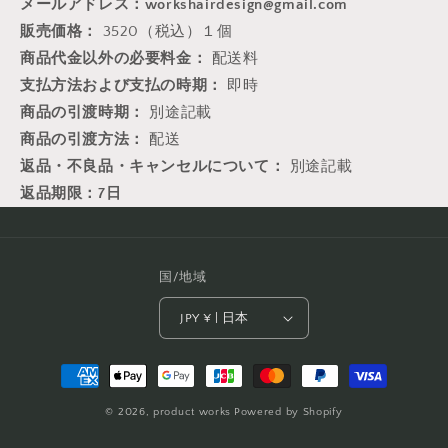
メールアドレス：workshairdesign@gmail.com
販売価格：
3520（税込）１個
商品代金以外の必要料金：
配送料
支払方法および支払の時期：
即時
商品の引渡時期：
別途記載
商品の引渡方法：
配送
返品・不良品・キャンセルについて：
別途記載
返品期限：7日
国/地域
JPY ¥ | 日本
決
済
© 2026,
product works
Powered by Shopify
方
法