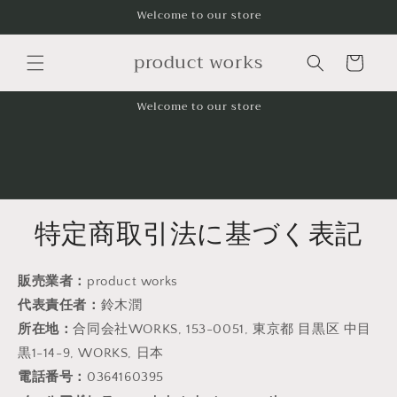
コンテ
Welcome to our store
ンツに
進む
カ
product works
ー
ト
Welcome to our store
特定商取引法に基づく表記
販売業者：
product works
代表責任者：
鈴木潤
所在地：
合同会社WORKS, 153-0051, 東京都 目黒区 中目
黒1-14-9, WORKS, 日本
電話番号：
0364160395