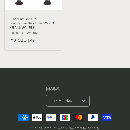
Product works
Perfume&Texture Wax 3
個以上送料無料
販
PRODUCT WORKS
売
通
¥3,520 JPY
元:
常
価
格
国/地域
JPY ¥ | 日本
決
済
© 2026,
product works
Powered by Shopify