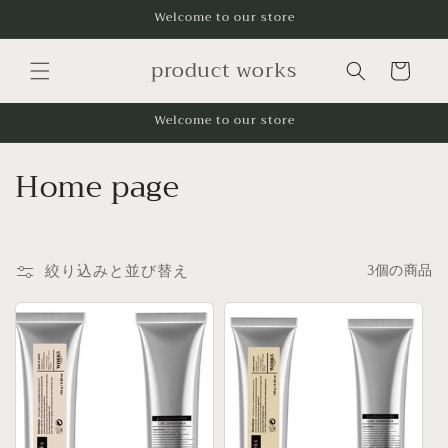
コンテ
Welcome to our store
ンツに
進む
カ
product works
ー
ト
Welcome to our store
コ
Home page
レ
ク
絞り込みと並び替え
3個の商品
シ
ョ
ン
: